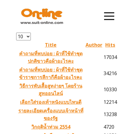
หน้าแรก
รายการสินค้า
Title
Author
Hits
คำถามที่พบบ่อย : ผ้าที่ใช้ทำชุด
17034
การสั่งซื้อ
ปกติขาวคือผ้าอะไรคะ
คำถามที่พบบ่อย : ผ้าที่ใช้ทำชุด
34216
ข้าราชการสีกากีคือผ้าอะไรคะ
การชำระเงิน
วิธีการพับเสื้อสูทง่ายๆ โดยร้าน
10330
สูทออนไลน์
เกี่ยวกับเรา
เลือกใส่รองเท้าหนังแบบไหนดี
12214
รายละเอียดเครื่องแบบเจ้าหน้าที่
ข่าวสาร
13238
ของรัฐ
วิกฤติน้ำท่วม 2554
4720
ติดต่อเรา