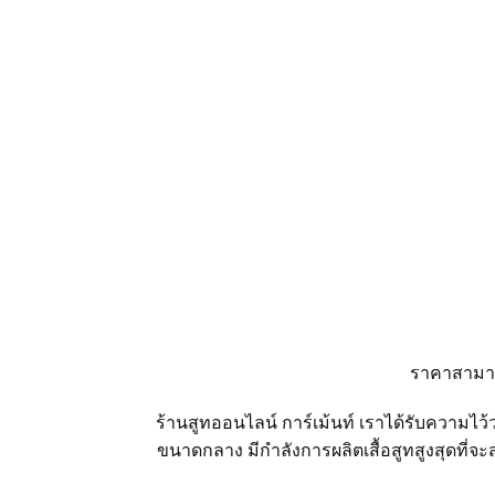
โทร 099 11 44 919
แอดไลน์ @suitonline
ราคาสามารถเ
Login
ร้านสูทออนไลน์ การ์เม้นท์ เราได้รับความไ
ขนาดกลาง มีกำลังการผลิตเสื้อสูทสูงสุดที่